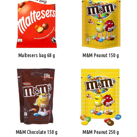
Maltesers bag 68 g
M&M Peanut 150 g
M&M Chocolate 150 g
M&M Peanut 250 g