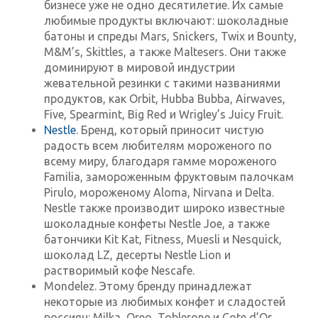
бизнесе уже не одно десятилетие. Их самые
любимые продукты включают: шоколадные
батоны и спреды Mars, Snickers, Twix и Bounty,
M&M’s, Skittles, а также Maltesers. Они также
доминируют в мировой индустрии
жевательной резинки с такими названиями
продуктов, как Orbit, Hubba Bubba, Airwaves,
Five, Spearmint, Big Red и Wrigley’s Juicy Fruit.
Nestle
. Бренд, который приносит чистую
радость всем любителям мороженого по
всему миру, благодаря гамме мороженого
Familia, замороженным фруктовым палочкам
Pirulo, мороженому Aloma, Nirvana и Delta.
Nestle также производит широко известные
шоколадные конфеты Nestle Joe, а также
батончики Kit Kat, Fitness, Muesli и Nesquick,
шоколад LZ, десерты Nestle Lion и
растворимый кофе Nescafe.
Mondelez. Этому бренду принадлежат
некоторые из любимых конфет и сладостей
россиян: Milka, Oreo, Toblerone и Cote d’Or.