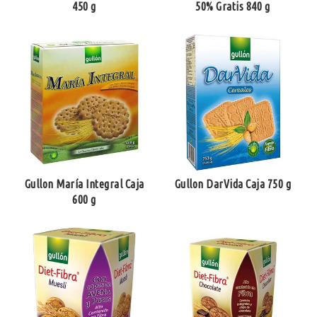
450 g
50% Gratis 840 g
Gullon María Integral Caja
Gullon DarVida Caja 750 g
600 g