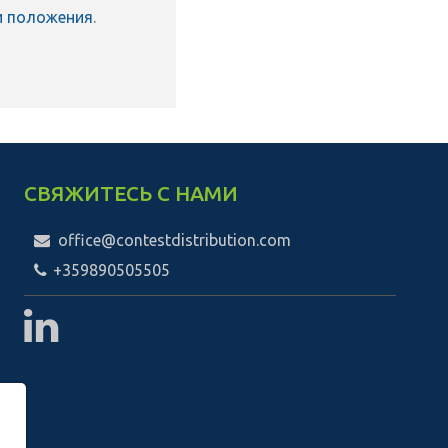
и положения
.
СВЯЖИТЕСЬ С НАМИ
office@contestdistribution.com
+359890505505